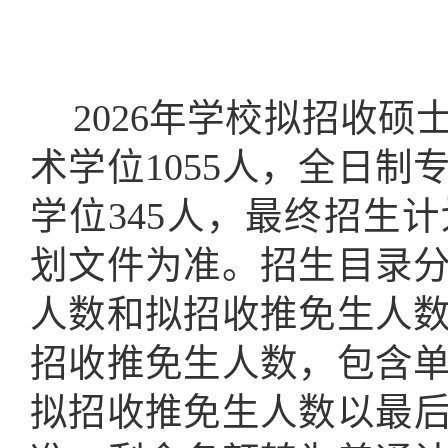
20
26
年
学校
拟招收
硕
术
学位
1055
人，
全日制
学位
345
人
，最终
招生
计
划文件为准
。招生目录
人数
和拟招收推免生人
招收推免生人数，包含
拟
招收
推免
生
人数以最