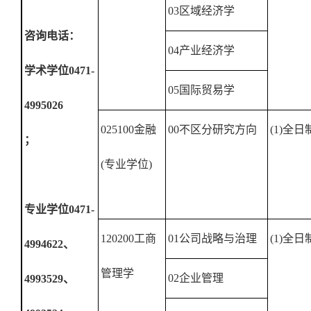
03
区域经济学
咨询电话：
04
产业经济学
学术学位
0471-
05
国际贸易学
4995026
025100
金融
00
不区分研究方向
(1)
全日
；
(
专业学位
)
专业学位
0471-
120200
工商
01
公司战略与治理
(1)
全日
4994622
、
管理学
02
企业管理
4993529
、