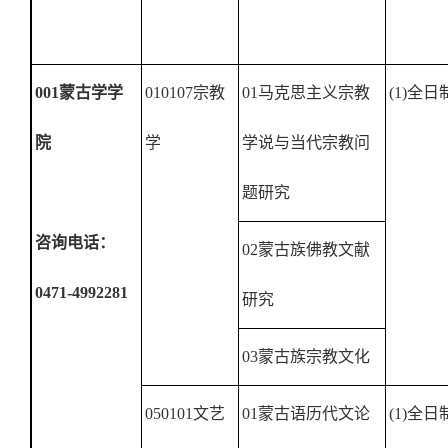
001
蒙古学学
010107
宗教
01
马克思主义宗教
(1)
全日
院
学
学说与当代宗教问
题研究
咨询电话：
02
蒙古族佛教文献
0471-4992281
研究
03
蒙古族宗教文化
050101
文艺
01
蒙古语历代文论
(1)
全日