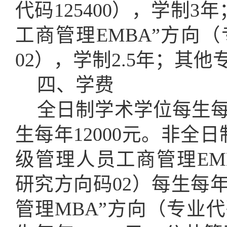
代码
125400
），
学制
3年
工商管理EMBA”方向（
02），学制2.5年
；其他
四
、
学费
全日制
学术
学位
每生
生每年
12000
元。
非全日
级管理人员工商管理EMB
研究方向码02）
每生每
管理MBA”方向
（专业代