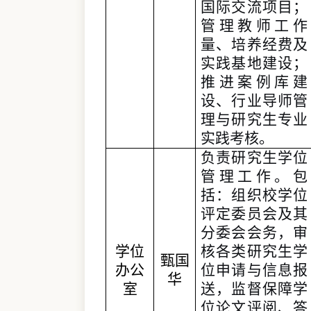
国际交流项目；
管理教师工作
量、培养经费及
实践基地建设；
推进案例库建
设、行业导师管
理与研究生专业
实践考核。
负责研究生学位
管理工作。包
括：组织校学位
评定委员会及其
分委会
会务
，
审
学位
核
各类研究生学
甄国
办公
位申请与信息报
华
室
送，
监督保障
学
位论文评阅、答