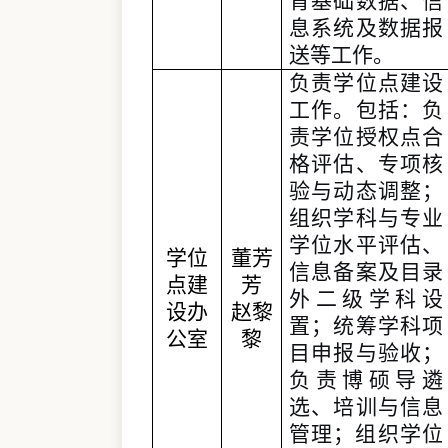
育基础数据、信
息系统及数据报
送等工作。
负责学位点建设
工作。包括：
负
责学位授权点合
格评估、专项核
验与动态调整；
组织学科与专业
学位水平评估、
学位
董芳
信息备案及目录
点建
芳
外二级学科设
设办
赵黎
置；统筹学科项
公室
黎
目申报与验收；
负责博硕导遴
选、培训与信息
管理；组织学位